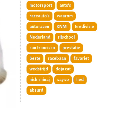
motorsport
auto's
raceauto's
waarom
autoracen
KNMI
Eredivisie
Nederland
rijschool
san francisco
prestatie
beste
racebaan
favoriet
wedstrijd
doja cat
nicki minaj
say so
lied
absurd