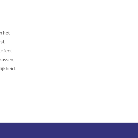
n het
est
erfect
rassen,
ijkheid.