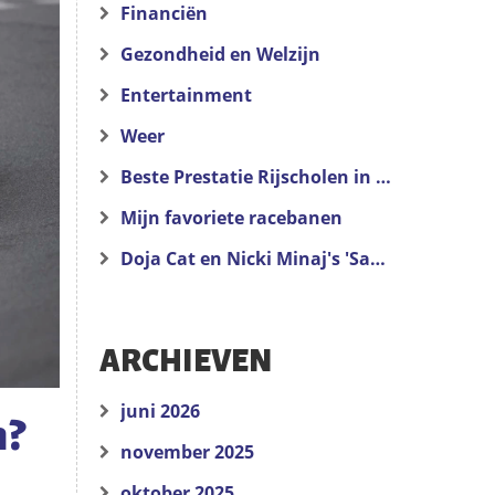
Financiën
Gezondheid en Welzijn
Entertainment
Weer
Beste Prestatie Rijscholen in de Buurt van San Francisco
Mijn favoriete racebanen
Doja Cat en Nicki Minaj's 'Say So' Liedtekst
ARCHIEVEN
juni 2026
m?
november 2025
oktober 2025