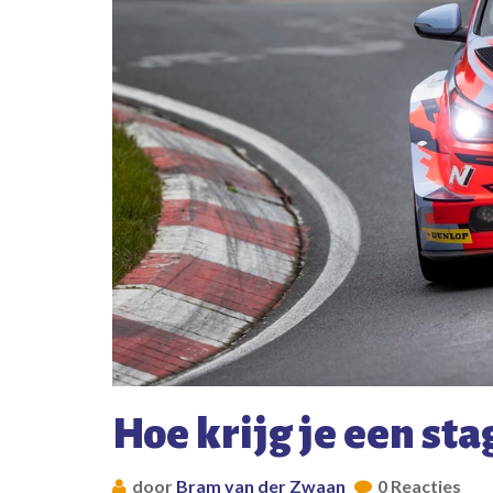
Hoe krijg je een st
door
Bram van der Zwaan
0 Reacties