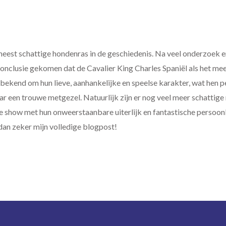
 meest schattige hondenras in de geschiedenis. Na veel onderzoek e
 conclusie gekomen dat de Cavalier King Charles Spaniël als het me
bekend om hun lieve, aanhankelijke en speelse karakter, wat hen p
r een trouwe metgezel. Natuurlijk zijn er nog veel meer schattige 
de show met hun onweerstaanbare uiterlijk en fantastische persoonl
 dan zeker mijn volledige blogpost!