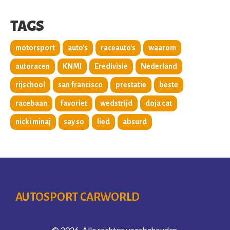
TAGS
motorsport
auto's
raceauto's
waarom
autoracen
KNMI
Eredivisie
Nederland
rijschool
san francisco
prestatie
beste
racebaan
favoriet
wedstrijd
doja cat
nicki minaj
say so
lied
absurd
AUTOSPORT CARWORLD
© 2026. Alle rechten voorbehouden.