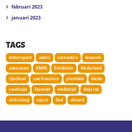
februari 2023
januari 2023
TAGS
motorsport
auto's
raceauto's
waarom
autoracen
KNMI
Eredivisie
Nederland
rijschool
san francisco
prestatie
beste
racebaan
favoriet
wedstrijd
doja cat
nicki minaj
say so
lied
absurd