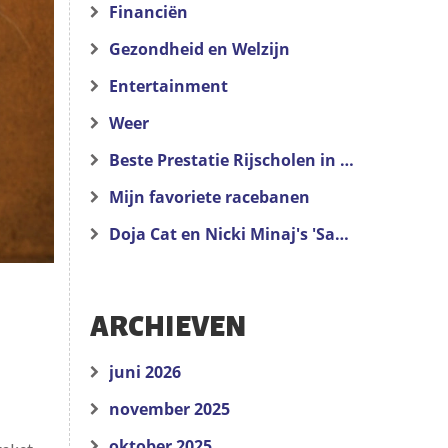
Financiën
Gezondheid en Welzijn
Entertainment
Weer
Beste Prestatie Rijscholen in de Buurt van San Francisco
Mijn favoriete racebanen
Doja Cat en Nicki Minaj's 'Say So' Liedtekst
ARCHIEVEN
juni 2026
november 2025
oktober 2025