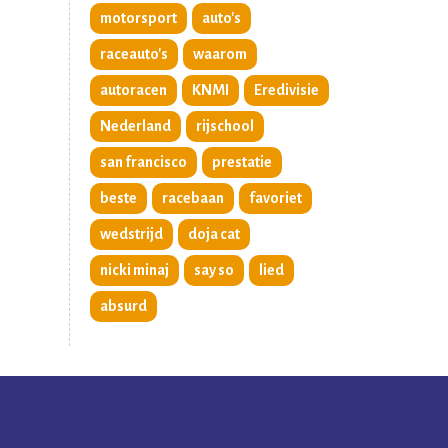
motorsport
auto's
raceauto's
waarom
autoracen
KNMI
Eredivisie
Nederland
rijschool
san francisco
prestatie
beste
racebaan
favoriet
wedstrijd
doja cat
nicki minaj
say so
lied
absurd