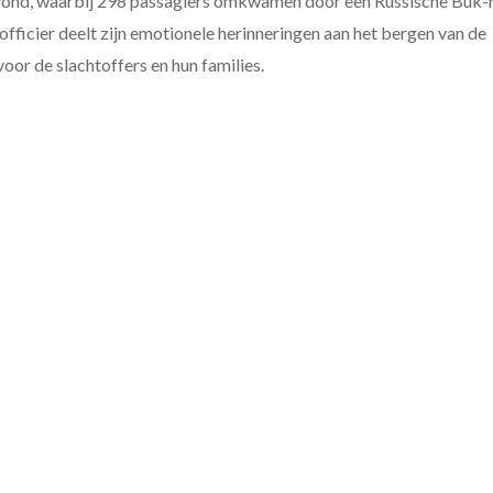
svond, waarbij 298 passagiers omkwamen door een Russische Buk-
 officier deelt zijn emotionele herinneringen aan het bergen van de
oor de slachtoffers en hun families.