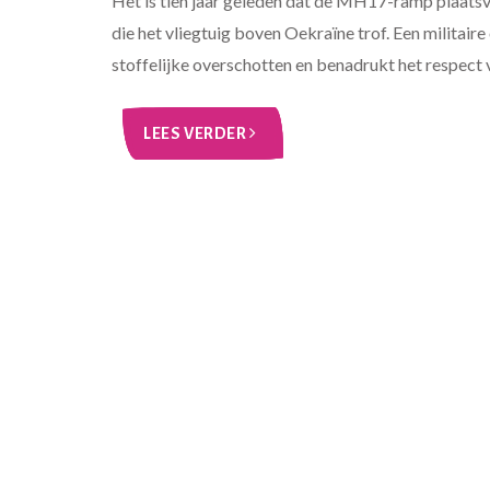
Het is tien jaar geleden dat de MH17-ramp plaat
die het vliegtuig boven Oekraïne trof. Een militaire
stoffelijke overschotten en benadrukt het respect v
LEES VERDER