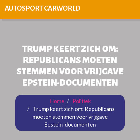
AUTOSPORT CARWORLD
TRUMP KEERT ZICH OM:
REPUBLICANS MOETEN
STEMMEN VOOR VRIJGAVE
EPSTEIN-DOCUMENTEN
Home
Politiek
Trump keert zich om: Republicans
moeten stemmen voor vrijgave
Epstein-documenten