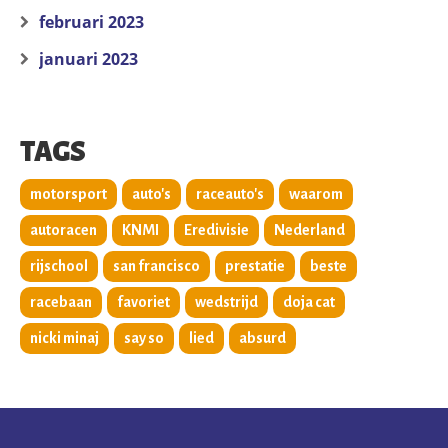
februari 2023
januari 2023
TAGS
motorsport
auto's
raceauto's
waarom
autoracen
KNMI
Eredivisie
Nederland
rijschool
san francisco
prestatie
beste
racebaan
favoriet
wedstrijd
doja cat
nicki minaj
say so
lied
absurd