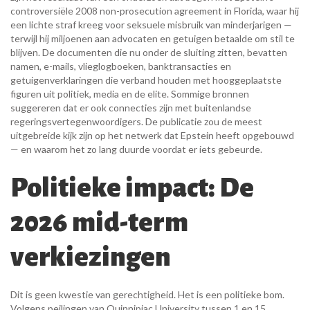
controversiële 2008 non-prosecution agreement in Florida, waar hij
een lichte straf kreeg voor seksuele misbruik van minderjarigen —
terwijl hij miljoenen aan advocaten en getuigen betaalde om stil te
blijven. De documenten die nu onder de sluiting zitten, bevatten
namen, e-mails, vlieglogboeken, banktransacties en
getuigenverklaringen die verband houden met hooggeplaatste
figuren uit politiek, media en de elite. Sommige bronnen
suggereren dat er ook connecties zijn met buitenlandse
regeringsvertegenwoordigers. De publicatie zou de meest
uitgebreide kijk zijn op het netwerk dat Epstein heeft opgebouwd
— en waarom het zo lang duurde voordat er iets gebeurde.
Politieke impact: De
2026 mid-term
verkiezingen
Dit is geen kwestie van gerechtigheid. Het is een politieke bom.
Volgens peilingen van
Quinnipiac University
tussen 1 en 15