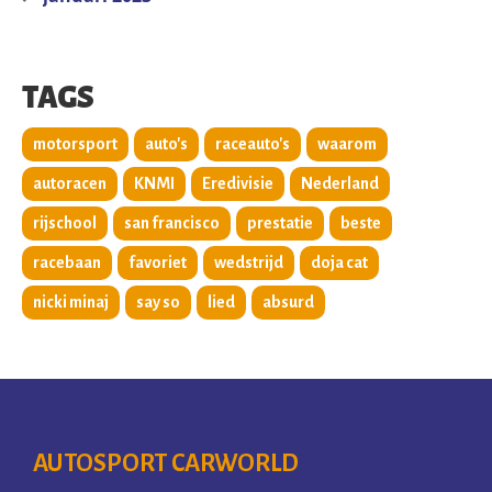
TAGS
motorsport
auto's
raceauto's
waarom
autoracen
KNMI
Eredivisie
Nederland
rijschool
san francisco
prestatie
beste
racebaan
favoriet
wedstrijd
doja cat
nicki minaj
say so
lied
absurd
AUTOSPORT CARWORLD